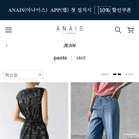
JEAN
인기 검색어
pants
skirt
#신상7%할인
#아나이스 제작
#MD추천
#당일발송
#BEST OF BEST