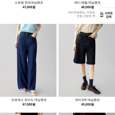
스트링 하프데님팬츠
테디 배럴 데님팬츠
47,000원
46,000원
허리전체밴딩, 여유핏 정사이즈
연청 피팅컷 추가
프로세스 와이드 데님팬츠
코타 6부 데님팬츠
67,000원
45,000원