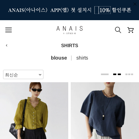
SHIRTS
인기 검색어
blouse
shirts
#신상7%할인
#아나이스 제작
#MD추천
#당일발송
#BEST OF BEST