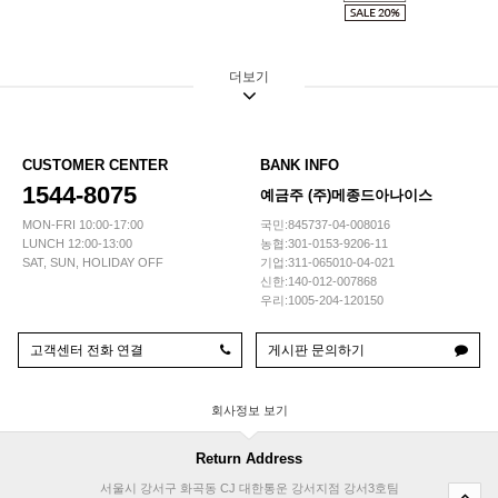
더보기
CUSTOMER CENTER
BANK INFO
1544-8075
예금주 (주)메종드아나이스
MON-FRI 10:00-17:00
국민:845737-04-008016
LUNCH 12:00-13:00
농협:301-0153-9206-11
SAT, SUN, HOLIDAY OFF
기업:311-065010-04-021
신한:140-012-007868
우리:1005-204-120150
고객센터 전화 연결
게시판 문의하기
회사정보
Return Address
서울시 강서구 화곡동 CJ 대한통운 강서지점 강서3호팀