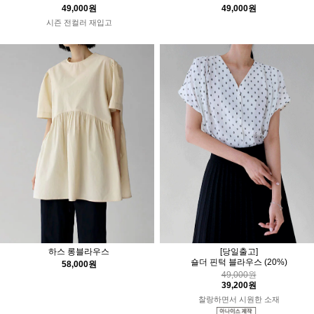
49,000원
49,000원
시즌 전컬러 재입고
하스 롱블라우스
[당일출고]
숄더 핀턱 블라우스
(20%)
58,000원
49,000원
39,200원
찰랑하면서 시원한 소재