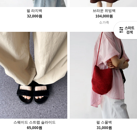
펄 라지백
브라운 위빙백
32,000원
104,000원
소가죽
스웨이드 스트랩 슬라이드
펄 스몰백
65,000원
31,000원