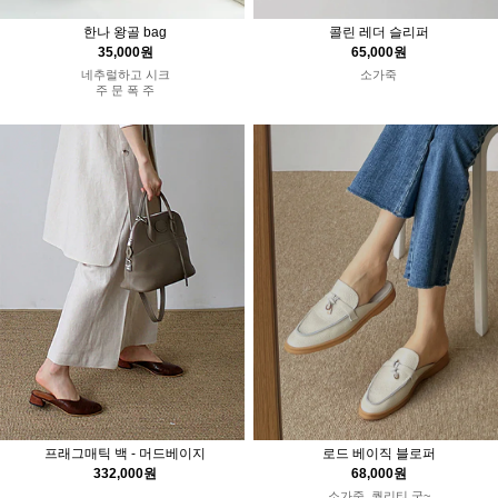
한나 왕골 bag
콜린 레더 슬리퍼
35,000원
65,000원
네추럴하고 시크
소가죽
주 문 폭 주
로드 베이직 블로퍼
프래그매틱 백 - 머드베이지
68,000원
332,000원
소가죽, 퀄리티 굿~