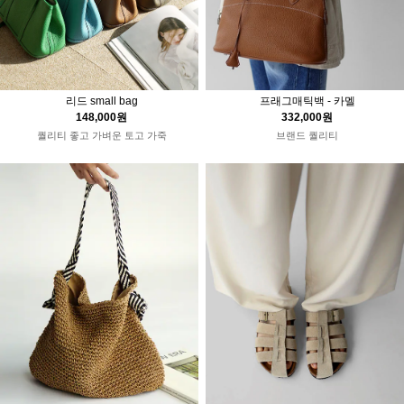
리드 small bag
프래그매틱백 - 카멜
148,000원
332,000원
퀄리티 좋고 가벼운 토고 가죽
브랜드 퀄리티