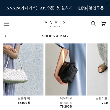
SHOES & BAG
인기 검색어
#신상7%할인
#아나이스 제작
#MD추천
#당일발송
#BEST OF BEST
브론테 백
케이티 백
스웨이드 
56,000원
88,000원
72,0
79,200원