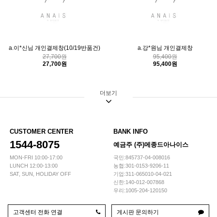
a.이*신님 개인결제창(10/19반품건)
a.강*원님 개인결제창
27,700원
95,400원
27,700원
95,400원
더보기
CUSTOMER CENTER
BANK INFO
1544-8075
예금주 (주)메종드아나이스
MON-FRI 10:00-17:00
국민:845737-04-008016
LUNCH 12:00-13:00
농협:301-0153-9206-11
SAT, SUN, HOLIDAY OFF
기업:311-065010-04-021
신한:140-012-007868
우리:1005-204-120150
고객센터 전화 연결
게시판 문의하기