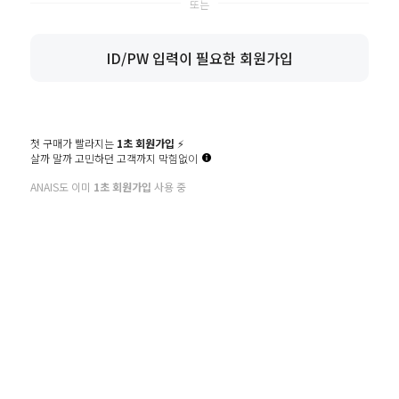
비밀번호
영문 대소문자/숫자/특수문자를 혼용하여 2종류 10~16자 또는
3종류 8~16자 입력
ID/PW 입력이 필요한 회원가입
비밀번호확인
첫 구매가 빨라지는
1초 회원가입
⚡️
이메일
살까 말까 고민하던 고객까지 막힘없이
ANAIS도 이미
1초 회원가입
사용 중
휴대폰번호
추천인 ID
환영합니다 고객님!
약관에 동의하신 후 다양한 혜택을 받아보세요.