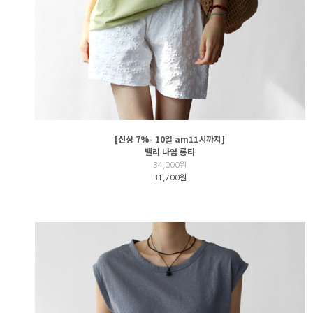
[신상 7%- 10일 am11시까지]
밸리 나염 롱티
34,000
원
31,700원