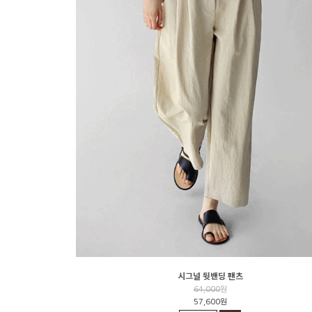
시그널 뒷밴딩 팬츠
64,000
원
57,600원