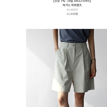
[신상 7%- 10일 am11시까지]
쟈가드 하프팬츠
24,000
원
22,400원