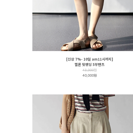
[신상 7%- 10일 am11시까지]
멜론 뒷밴딩 5부팬츠
43,000
원
40,000원