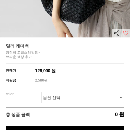
밀러 레더백
굉장히 고급스러워요~
브라운 색상 추가
129,000
원
판매가
적립금
2,580원
color
0
원
총 상품 금액