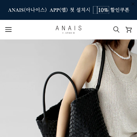
인기 검색어
#신상7%할인
#아나이스 제작
#MD추천
#당일발송
#BEST OF BEST