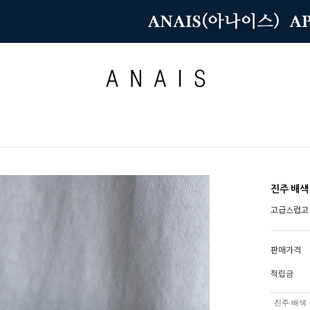
진주 배색
고급스럽고
판매가격
적립금
진주 배색