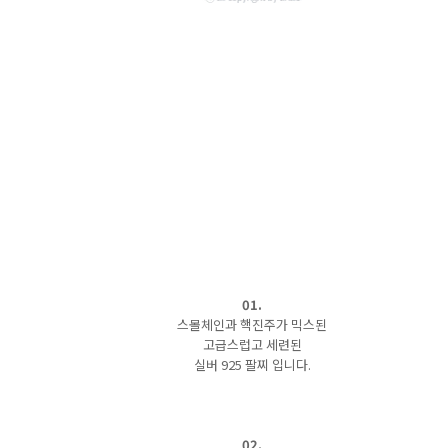
01.
스몰체인과 핵진주가 믹스된
고급스럽고 세련된
실버 925 팔찌 입니다.
02.