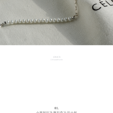
01.
스몰체인과 핵진주가 믹스된