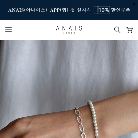
인기 검색어
#신상7%할인
#아나이스 제작
#MD추천
#당일발송
#BEST OF BEST