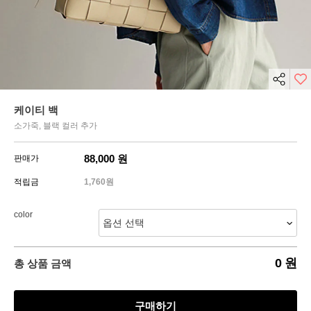
케이티 백
소가죽, 블랙 컬러 추가
88,000
원
판매가
적립금
1,760원
color
0
원
총 상품 금액
구매하기