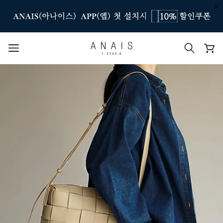
인기 검색어
#신상7%할인
#아나이스 제작
#MD추천
#당일발송
#BEST OF BEST