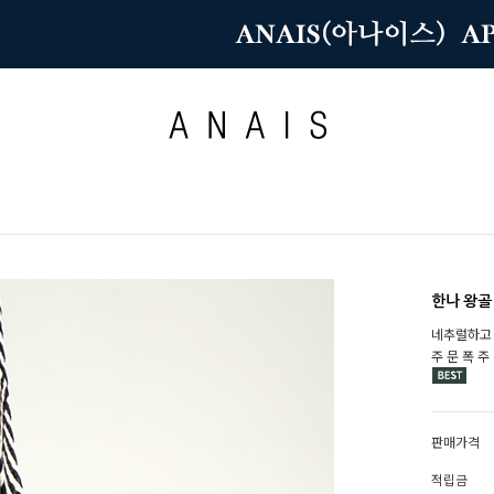
한나 왕골 
네추럴하고
주 문 폭 주
판매가격
적립금