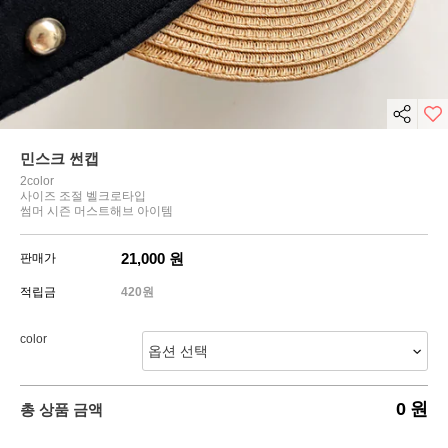
민스크 썬캡
2color
사이즈 조절 벨크로타입
썸머 시즌 머스트해브 아이템
21,000
원
판매가
적립금
420원
color
0
원
총 상품 금액