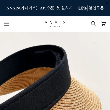
인기 검색어
#신상7%할인
#아나이스 제작
#MD추천
#당일발송
#BEST OF BEST