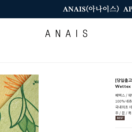
[당일출고
Wettex 
베텍스 / 웨텍
100% 네
국내최초 아
주 / 문 / 폭