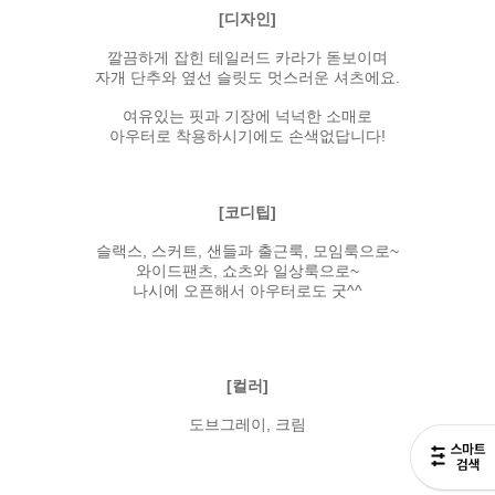
[디자인]
깔끔하게 잡힌 테일러드 카라가 돋보이며
자개 단추와 옆선 슬릿도 멋스러운 셔츠에요.
여유있는 핏과 기장에 넉넉한 소매로
아우터로 착용하시기에도 손색없답니다!
[코디팁]
슬랙스, 스커트, 샌들과 출근룩, 모임룩으로~
와이드팬츠, 쇼츠와 일상룩으로~
나시에 오픈해서 아우터로도 굿^^
[컬러]
도브그레이, 크림