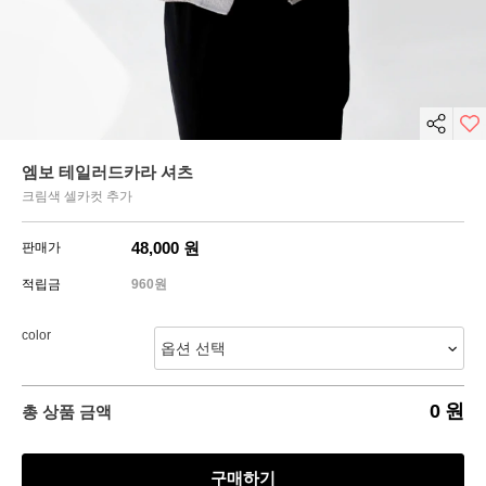
엠보 테일러드카라 셔츠
크림색 셀카컷 추가
48,000
원
판매가
적립금
960원
color
0
원
총 상품 금액
구매하기