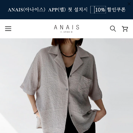
인기 검색어
#신상7%할인
#아나이스 제작
#MD추천
#당일발송
#BEST OF BEST