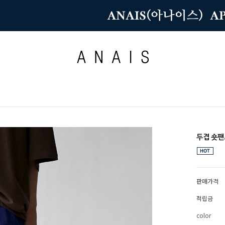
두겹 숏팬
판매가격
적립금
color