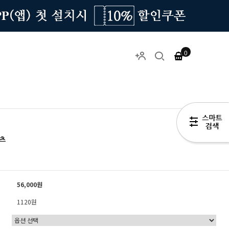
0
츠
56,000원
1120원