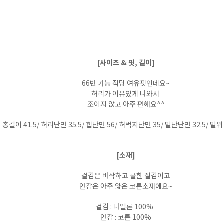
[사이즈 & 핏, 길이]
66반 가능 적당 여유핏인데요~
허리가 여유있게 나와서
조이지 않고 아주 편해요^^
총길이 41.5/ 허리단면 35.5/ 힙단면 56/ 허벅지단면 35/ 밑단단면 32.5/ 밑위 
[소재]
겉감은 바삭하고 쿨한 질감이고
안감은 아주 얇은 코튼소재에요~
겉감 : 나일론 100%
안감 : 코튼 100%