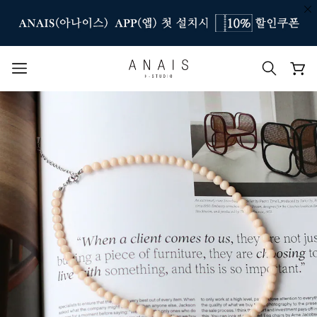
인기 검색어
#신상7%할인
#아나이스 제작
#MD추천
#당일발송
#BEST OF BEST