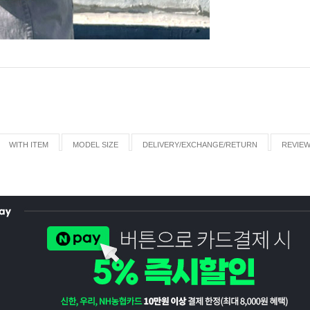
WITH ITEM
MODEL SIZE
DELIVERY/EXCHANGE/RETURN
REVIE