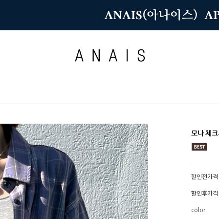
모나 체
할인전가격
할인후가격
color