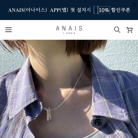
인기 검색어
#신상7%할인
#아나이스 제작
#MD추천
#당일발송
#BEST OF BEST