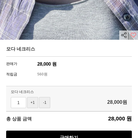
모다 네크리스
28,000
원
판매가
적립금
560원
모다 네크리스
28,000
원
+1
-1
28,000
원
총 상품 금액
구매하기