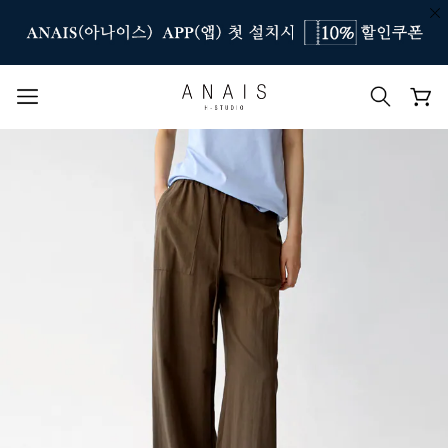
인기 검색어
#신상7%할인
#아나이스 제작
#MD추천
#당일발송
#BEST OF BEST