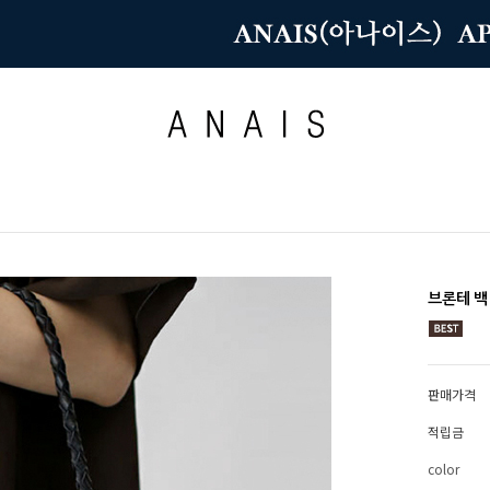
브론테 백
판매가격
적립금
color