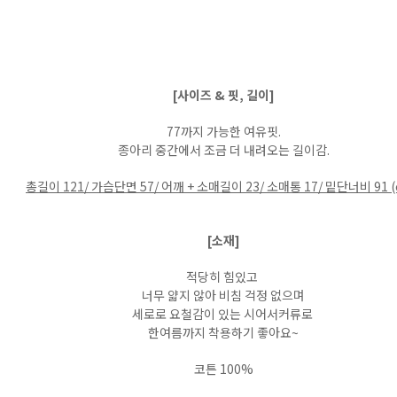
[사이즈 & 핏, 길이]
77까지 가능한 여유핏.
종아리 중간에서 조금 더 내려오는 길이감.
총길이 121/ 가슴단면 57/ 어깨 + 소매길이 23/ 소매통 17/ 밑단너비 91 
[소재]
적당히 힘있고
너무 얇지 않아 비침 걱정 없으며
세로로 요철감이 있는 시어서커류로
한여름까지 착용하기 좋아요~
코튼 100%