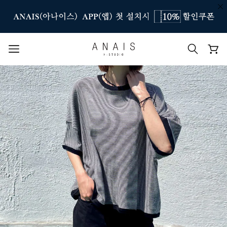
인기 검색어
#신상7%할인
#아나이스 제작
#MD추천
#당일발송
#BEST OF BEST