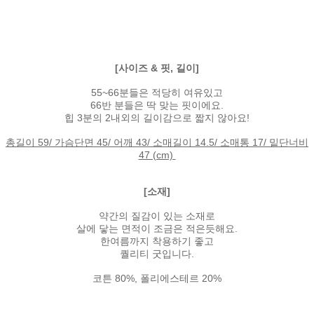
[사이즈 & 핏, 길이]
55~66분들은 적당히 여유있고
66반 분들은 딱 맞는 핏이에요.
힙 3분의 2내외의 길이감으로 짧지 않아요!
총길이 59/ 가슴단면 45/ 어깨 43/ 소매길이 14.5/ 소매통 17/ 밑단너비
47 (cm)
[소재]
약간의 질감이 있는 소재로
살에 닿는 면적이 조금은 적은듯해요.
한여름까지 착용하기 좋고
퀄리티 굿입니다.
코튼 80%, 폴리에스테르 20%