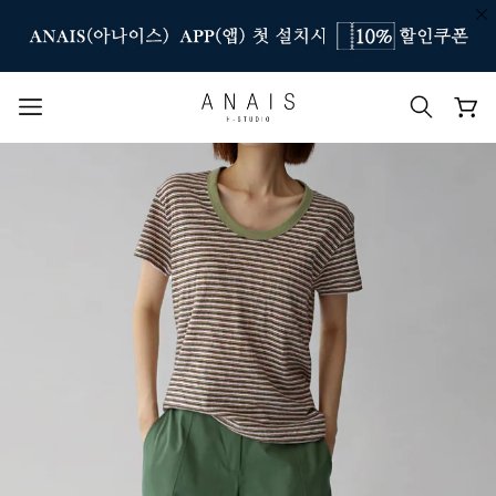
인기 검색어
#신상7%할인
#아나이스 제작
#MD추천
#당일발송
#BEST OF BEST