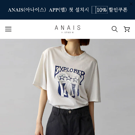
인기 검색어
#신상7%할인
#아나이스 제작
#MD추천
#당일발송
#BEST OF BEST