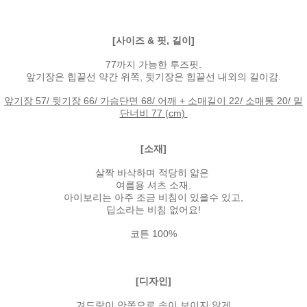
[사이즈 & 핏, 길이]
77까지 가능한 루즈핏.
앞기장은 힙끝선 약간 위쪽, 뒷기장은 힙끝선 내외의 길이감.
앞기장 57/ 뒷기장 66/ 가슴단면 68/ 어깨 + 소매길이 22/ 소매통 20/ 밑
단너비 77 (cm)
[소재]
살짝 바삭하며 적당히 얇은
여름용 셔츠 소재.
아이보리는 아주 조금 비침이 있을수 있고,
딥소라는 비침 없어요!
코튼 100%
[디자인]
겨드랑이 안쪽으로 속이 보이지 않게