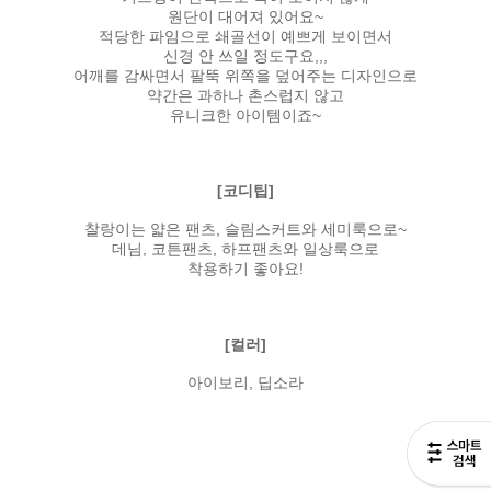
원단이 대어져 있어요~
적당한 파임으로 쇄골선이 예쁘게 보이면서
신경 안 쓰일 정도구요,,,
어깨를 감싸면서 팔뚝 위쪽을 덮어주는 디자인으로
약간은 과하나 촌스럽지 않고
유니크한 아이템이죠~
[코디팁]
찰랑이는 얇은 팬츠, 슬림스커트와 세미룩으로~
데님, 코튼팬츠, 하프팬츠와 일상룩으로
착용하기 좋아요!
[컬러]
아이보리, 딥소라