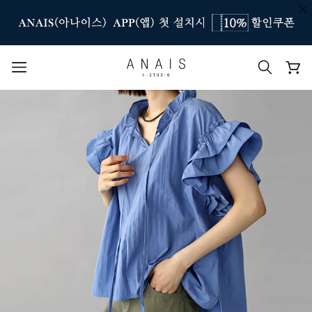
인기 검색어
#신상7%할인
#아나이스 제작
#MD추천
#당일발송
#BEST OF BEST