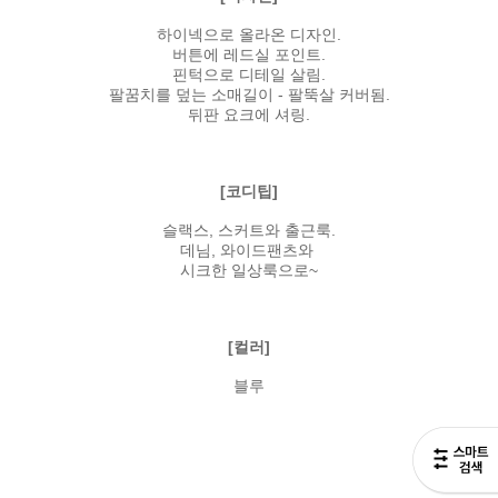
하이넥으로 올라온 디자인.
버튼에 레드실 포인트.
핀턱으로 디테일 살림.
팔꿈치를 덮는 소매길이 - 팔뚝살 커버됨.
뒤판 요크에 셔링.
[코디팁]
슬랙스, 스커트와 출근룩.
데님, 와이드팬츠와
시크한 일상룩으로~
[컬러]
블루