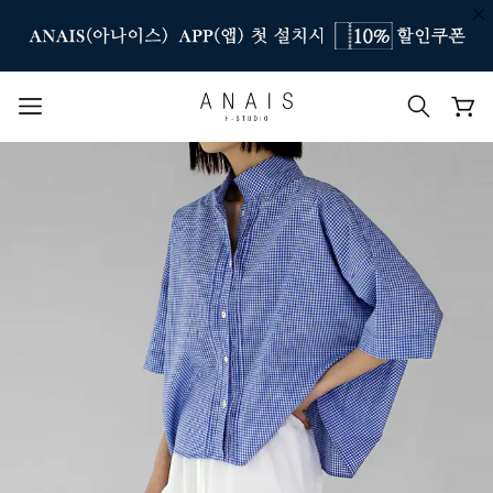
인기 검색어
#신상7%할인
#아나이스 제작
#MD추천
#당일발송
#BEST OF BEST