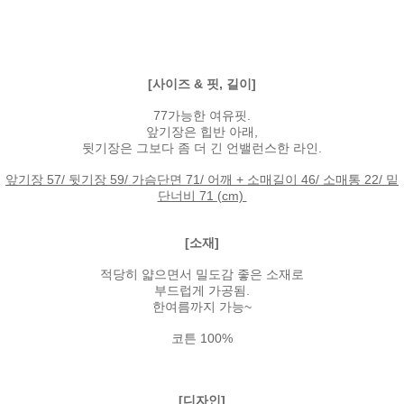
[사이즈 & 핏, 길이]
77가능한 여유핏.
앞기장은 힙반 아래,
뒷기장은 그보다 좀 더 긴 언밸런스한 라인.
앞기장 57/ 뒷기장 59/ 가슴단면 71/ 어깨 + 소매길이 46/ 소매통 22/ 밑
단너비 71 (cm)
[소재]
적당히 얇으면서 밀도감 좋은 소재로
부드럽게 가공됨.
한여름까지 가능~
코튼 100%
[디자인]