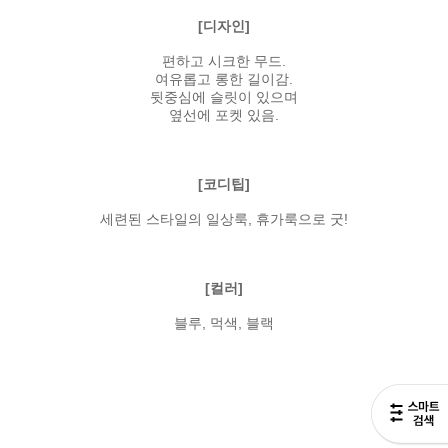
[디자인]
편하고 시크한 무드.
여유롭고 롱한 길이감.
뒷중심에 슬릿이 있으며
옆선에 포켓 있음.
[코디팁]
세련된 스타일의 일상룩, 휴가룩으로 굿!
[컬러]
블루, 먹색, 블랙