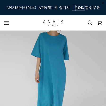
인기 검색어
#신상7%할인
#아나이스 제작
#MD추천
#당일발송
#BEST OF BEST