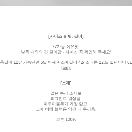
[사이즈 & 핏, 길이]
77가능 여유핏.
발목 내외의 긴 길이감 - 사이즈 꼭 확인해 주세요!
총길이 123/ 가슴단면 55/ 어깨 + 소매길이 42/ 소매통 22.5/ 밑단너비 61
(cm)
[소재]
얇은 쭈리 소재로
피그먼트 워싱됨.
아쿠아블루가 가장 얇고
그에 비해 블랙은 약간 더 두꺼움.
코튼 100%