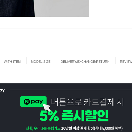
WITH ITEM
MODEL SIZE
DELIVERY/EXCHANGE/RETURN
REVIE