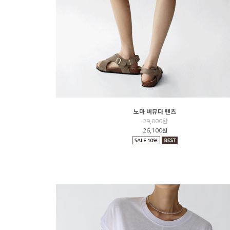
노마 버뮤다 팬츠
29,000
원
26,100원