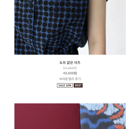
도트 얇은 셔츠
54,000
원
48,600원
브라운컬러 추가