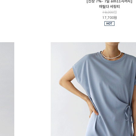
[신상 7%- 7일 am11시까지]
마틸다 셔링티
19,000
원
17,700원