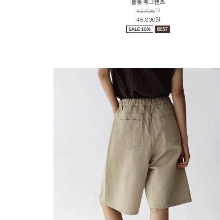
플롯 에그팬츠
52,000
원
46,800원