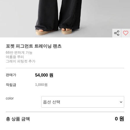
포켓 피그먼트 트레이닝 팬츠
66반 편하게 가능
여름용 쭈리
그레이 피팅컷 추가
54,000
원
판매가
적립금
1,080원
color
0
원
총 상품 금액