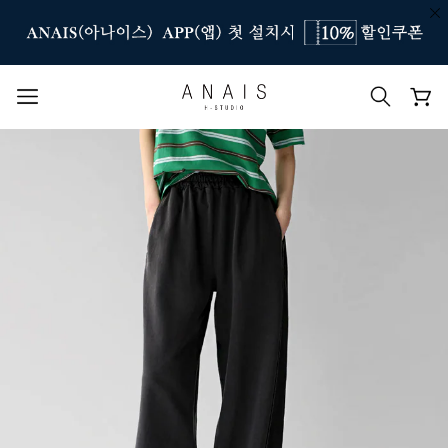
인기 검색어
#신상7%할인
#아나이스 제작
#MD추천
#당일발송
#BEST OF BEST