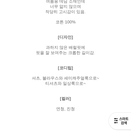
여름용 데님 소재인데
너무 얇지 않으며
적당히 고시감이 있음.
코튼 100%
[디자인]
과하지 않은 배럴핏에
핏을 잘 보여주는 크롭한 길이감.
[코디팁]
셔츠, 블라우스와 세미캐주얼룩으로~
티셔츠와 일상룩으로~
[컬러]
연청, 진청