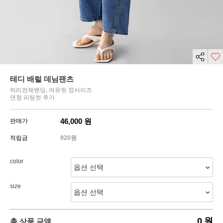
테디 배럴 데님팬츠
허리전체밴딩, 여유핏 정사이즈
연청 피팅컷 추가
46,000
원
판매가
적립금
920원
color
size
0
원
총 상품 금액