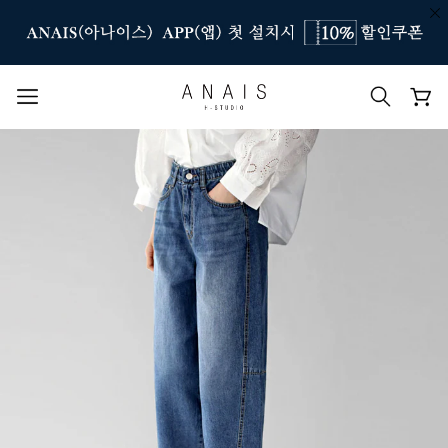
인기 검색어
#신상7%할인
#아나이스 제작
#MD추천
#당일발송
#BEST OF BEST