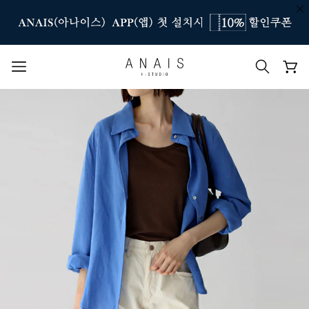
인기 검색어
#신상7%할인
#아나이스 제작
#MD추천
#당일발송
#BEST OF BEST