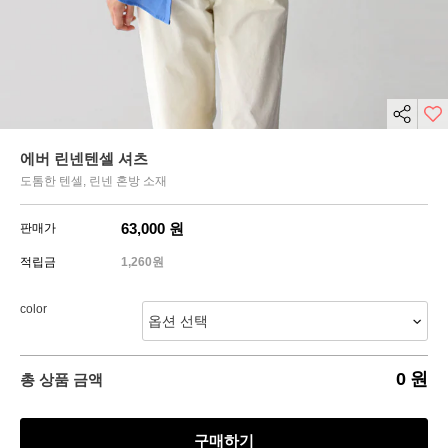
에버 린넨텐셀 셔츠
도톰한 텐셀, 린넨 혼방 소재
63,000
원
판매가
적립금
1,260원
color
0
원
총 상품 금액
구매하기