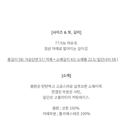
[사이즈 & 핏, 길이]
77가능 여유핏.
힙반 아래로 떨어지는 길이감.
총길이 58/ 가슴단면 57/ 어깨 + 소매길이 43/ 소매통 21.5/ 밑단너비 58 
[소재]
몸판은 탄탄하고 고급스러운 실켓코튼 소재이며.
연결된 부분은 샤틴,
밑단은 고퀄리티의 커팅레이스.
몸판 ; 코튼 100%
아래부분 ; 폴리에스테르 100%