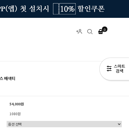
0
스 배색티
54,000원
1080원