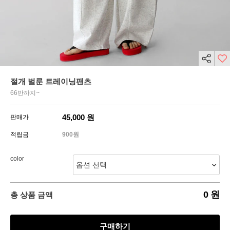
절개 벌룬 트레이닝팬츠
66반까지~
45,000
원
판매가
적립금
900원
color
0
원
총 상품 금액
구매하기