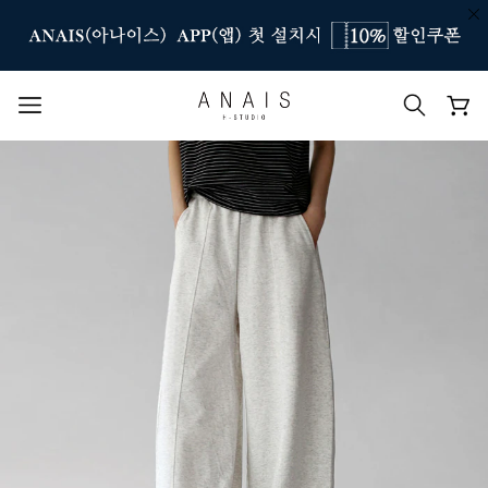
인기 검색어
#신상7%할인
#아나이스 제작
#MD추천
#당일발송
#BEST OF BEST