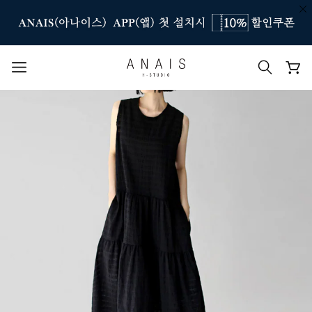
인기 검색어
#신상7%할인
#아나이스 제작
#MD추천
#당일발송
#BEST OF BEST