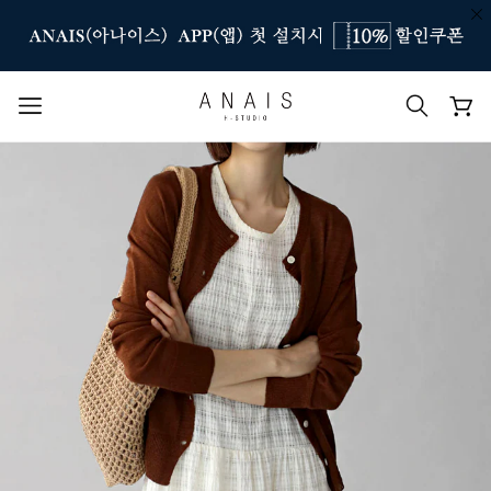
인기 검색어
#신상7%할인
#아나이스 제작
#MD추천
#당일발송
#BEST OF BEST