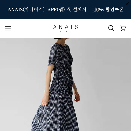
인기 검색어
#신상7%할인
#아나이스 제작
#MD추천
#당일발송
#BEST OF BEST