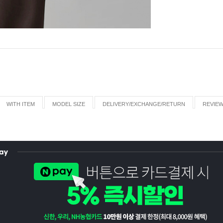
WITH ITEM
MODEL SIZE
DELIVERY/EXCHANGE/RETURN
REVIE