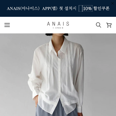
인기 검색어
#신상7%할인
#아나이스 제작
#MD추천
#당일발송
#BEST OF BEST