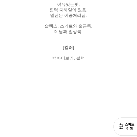
여유있는핏,
핀턱 디테일이 있음,
밑단은 이중처리됨.
슬랙스, 스커트와 출근룩,
데님과 일상룩.
[컬러]
백아이보리, 블랙