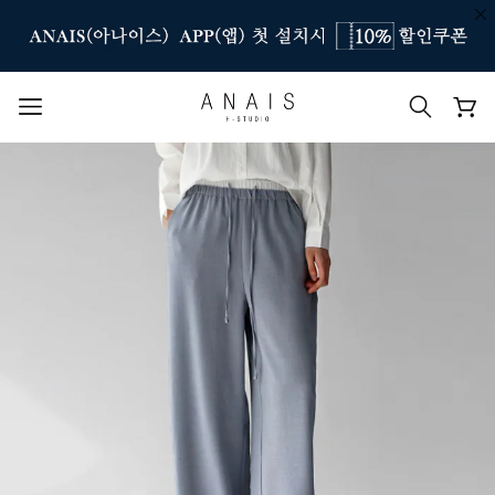
인기 검색어
#신상7%할인
#아나이스 제작
#MD추천
#당일발송
#BEST OF BEST