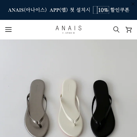
인기 검색어
#신상7%할인
#아나이스 제작
#MD추천
#당일발송
#BEST OF BEST