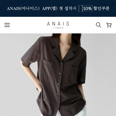
인기 검색어
#신상7%할인
#아나이스 제작
#MD추천
#당일발송
#BEST OF BEST