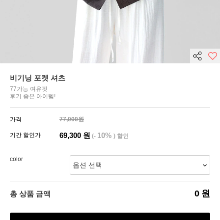
비기닝 포켓 셔츠
77가능 여유핏
후기 좋은 아이템!
가격
77,000원
69,300
원
10%
기간 할인가
(-
) 할인
color
0
원
총 상품 금액