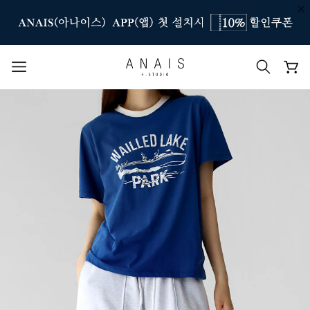
인기 검색어
#신상7%할인
#아나이스 제작
#MD추천
#당일발송
#BEST OF BEST