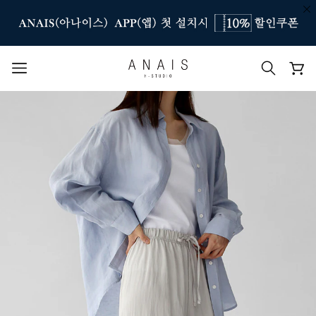
인기 검색어
#신상7%할인
#아나이스 제작
#MD추천
#당일발송
#BEST OF BEST