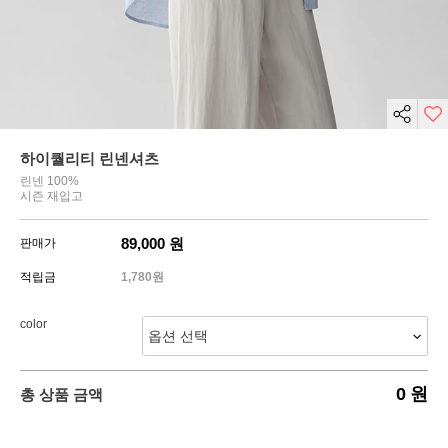
하이퀄리티 린넨셔츠
린넨 100%
시즌 재입고
89,000
원
판매가
적립금
1,780원
color
0
원
총 상품 금액