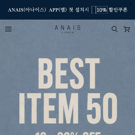
인기 검색어
#신상7%할인
#아나이스 제작
#MD추천
#당일발송
#BEST OF BEST