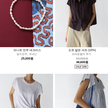
피니트 진주 네크리스
도트 얇은 셔츠
(10%)
담수진주, 국내산
브라운컬러 추가
25,000원
54,000원
48,600원