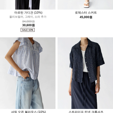
마르틴 가디건
(10%)
로체스터 스커트
올리브컬러, 그레이, 소라 추가
45,000원
34,000원
30,600원
셔링 오픈 블라우스
(10%)
스트라이프 린넨 크롭셔츠