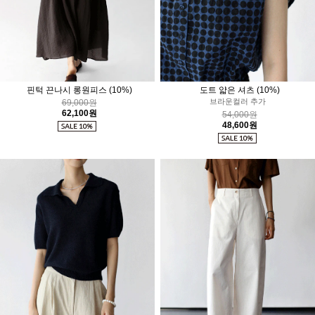
핀턱 끈나시 롱원피스
(10%)
도트 얇은 셔츠
(10%)
브라운컬러 추가
69,000원
62,100원
54,000원
48,600원