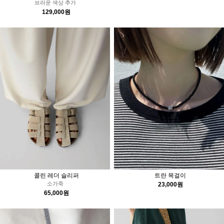
굉장히 고급스러워요~
25,000원
브라운 색상 추가
129,000원
콜린 레더 슬리퍼
트란 목걸이
소가죽
23,000원
65,000원