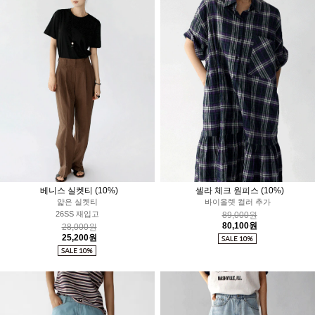
베니스 실켓티
(10%)
셀라 체크 원피스
(10%)
얇은 실켓티
바이올렛 컬러 추가
26SS 재입고
89,000원
80,100원
28,000원
25,200원