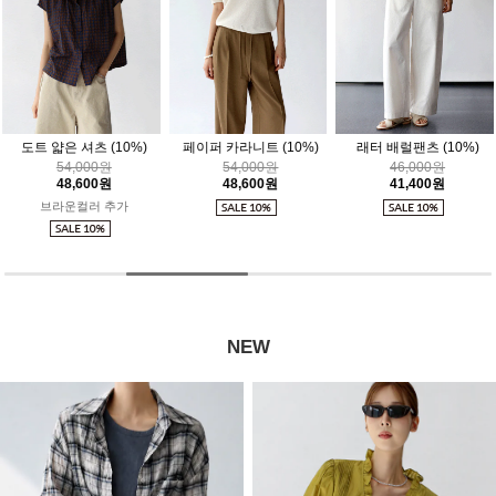
10%)
페이퍼 카라니트
(10%)
래터 배럴팬츠
(10%)
콜론 스커트
(1
54,000원
46,000원
41,000원
48,600원
41,400원
36,900원
가
NEW