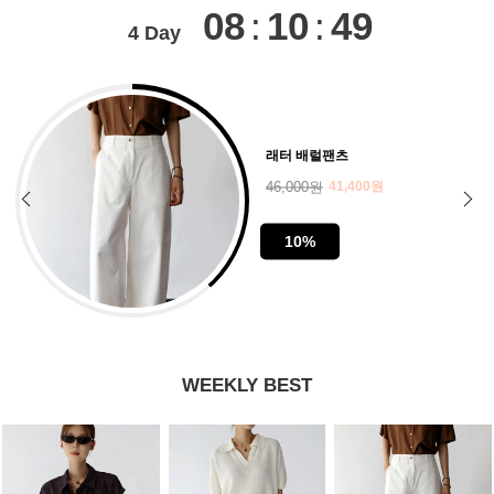
08
:
10
:
46
4
Day
노마 버뮤다 팬츠
,400원
29,000원
26,100
10%
WEEKLY BEST