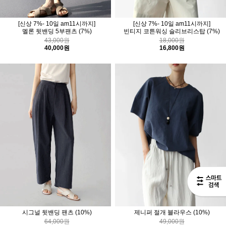
[신상 7%- 10일 am11시까지]
[신상 7%- 10일 am11시까지]
멜론 뒷밴딩 5부팬츠
(7%)
빈티지 코튼워싱 슬리브리스탑
(7%)
43,000원
18,000원
40,000원
16,800원
시그널 뒷밴딩 팬츠
(10%)
제니퍼 절개 블라우스
(10%)
64,000원
49,000원