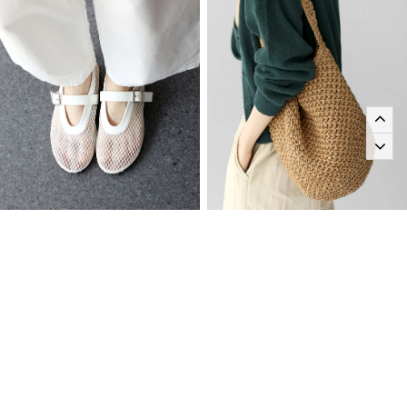
메쉬 메이제인슈즈
프랑 왕골백
59,000원
31,000원