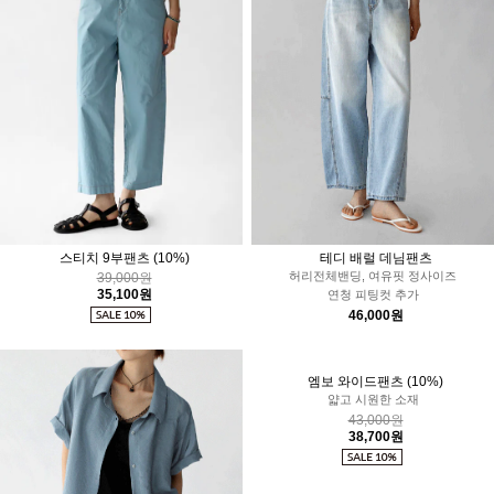
스티치 9부팬츠
(10%)
테디 배럴 데님팬츠
허리전체밴딩, 여유핏 정사이즈
39,000원
35,100원
연청 피팅컷 추가
46,000원